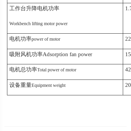
工作台升降电机功率
1
Workbench lifting motor power
电
机
功率
2
power of motor
吸附风机功率
Adsorption fan power
1
电
机总
功率
4
Total power of motor
设备重量
2
Equipment weight