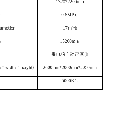
13
2
0*2200mm
0.6MPａ
e
17ｍ³/h
sumption
15260mａ
y
带电脑自动定厚仪
2600mm*2000mm*2250mm
 * width * height)
5000KG