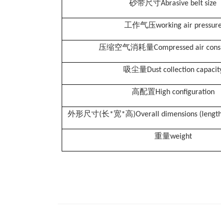
砂带尺寸
Abrasive belt size
工作气压
working air pressur
压缩空气消耗量
Compressed air con
吸尘量
Dust collection capacit
高配置
High configuration
外形尺寸
长
宽
高
(
*
*
)Overall dimensions (length
重量
weight