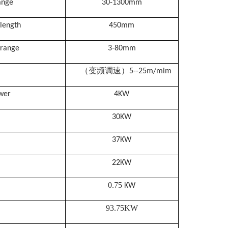
ange
30-1300mm
length
450mm
 range
3-80mm
（变频调速）
5--25m/mim
wer
4KW
30KW
37KW
22KW
0.75
KW
93.75KW