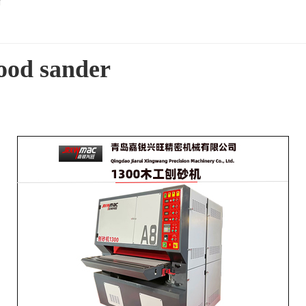
r
ood sander